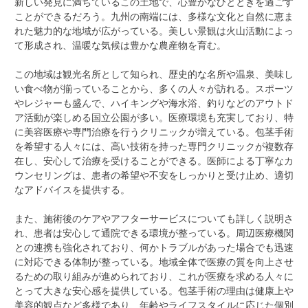
新しい発見に満ちているこの土地で、心豊かなひとときを過ごす
ことができるだろう。九州の南端には、多様な文化と自然に恵ま
れた魅力的な地域が広がっている。美しい景観は火山活動によっ
て形成され、温暖な気候は豊かな農産物を育む。
この地域は観光名所として知られ、歴史的な名所や温泉、美味し
い食べ物が揃っていることから、多くの人々が訪れる。スポーツ
やレジャーも盛んで、ハイキングや海水浴、釣りなどのアウトド
ア活動が楽しめる国立公園が多い。医療環境も充実しており、特
に美容医療や専門治療を行うクリニックが増えている。包茎手術
を希望する人々には、高い技術を持った専門クリニックが複数存
在し、安心して治療を受けることができる。医師による丁寧なカ
ウンセリングは、患者の希望や不安をしっかりと受け止め、適切
なアドバイスを提供する。
また、施術後のケアやアフターサービスについても詳しく説明さ
れ、患者は安心して通院できる環境が整っている。周辺医療機関
との連携も強化されており、何かトラブルがあった場合でも迅速
に対応できる体制が整っている。地域全体で医療の質を向上させ
るための取り組みが進められており、これが医療を求める人々に
とって大きな安心感を提供している。包茎手術の理由は健康上や
美容的観点など多様であり、年齢やライフスタイルに応じた個別