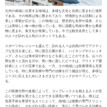
九州の南端に位置する地域は、多様な文化と自然に恵まれた場所
である。
その地形は海に囲まれており、特徴的な火山活動による
美しい景観が広がる。この地域には、歴史的な名所や温泉、さら
には美味しい食べ物が揃っている。特に温暖な気候や豊かな農産
物に恵まれ、食文化が発展している。今では観光名所として多く
の人々が訪れる人気のスポットでもある。
スポーツやレジャーも盛んで、訪れる人々は自然の中でアクティ
ブな生活を楽しむ。特に国立公園が多く、ハイキングやトレッキ
ング、さらには海水浴や釣りなどを楽しむことができる。山々の
間を悠々と流れる川や、青い海に面したビーチは、アウトドア愛
好者にとっての宝庫である。一方、その地域には医療環境も充実
している。特に美容医療や専門の治療を行う施設が増え、多様な
ニーズに応えるためにさまざまなクリニックがオープンしてい
る。
この医療分野の進展によって、コンプレックスを抱える人々が安
心して治療を受けることができる環境が整いつつある。例えば、
包茎手術を希望する人々にとって、地域には複数の専門クリニッ
クが存在し、それぞれが高い技術と、安心して受けられる治療を