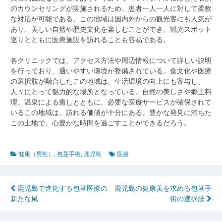
のカウンセリングが実施されるため、患者一人一人に対して柔軟
な対応が可能である。この地域は国内外からの観光客にも人気が
あり、美しい自然や歴史文化を楽しむことができ、観光スポット
巡りとともに医療施設を訪れることも容易である。
各クリニックでは、アクセス方法や周辺情報について詳しい説明
を行っており、通いやすい環境が整備されている。食文化や医療
の選択肢が融合したこの地域は、生活環境の向上にも寄与し、
人々にとって魅力的な場所となっている。自然の美しさや郷土料
理、温泉による癒しとともに、必要な医療サービスが確保されて
いるこの地域は、訪れる価値が十分にある。豊かな発見に満ちた
この土地で、心豊かな時間を過ごすことができるだろう。
健康（男性）
,
包茎手術
,
鹿児島
医療
投
鹿児島で進化する包茎医療の
鹿児島の健康美を求める包茎手
新たな風
術の選択肢
稿