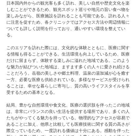
日本国内外からの観光客も多く訪れ、美しい自然や歴史文化を楽
しむことができるため、観光スポット巡りや地元の旨い食べ物を
楽しみながら、医療施設を訪れることも可能である。訪れる人々
に注意を促すため、各クリニックではアクセス方法や周辺情報に
ついても詳しく説明を行っており、通いやすい環境を整えてい
る。
このエリアを訪れた際には、文化的な体験とともに、医療に関す
る情報も得ることができる。生活環境も向上しているため、医療
だけに留まらず、体験する楽しみに溢れた地域である。このよう
な魅力が結びついた地域は、ますます多くの人々に愛され続ける
ことだろう。岳嶺の美しさや郷土料理、温泉の湯加減が心を癒す
一方、必要な医療も供給されている。多様なサービスが受けられ
ることは、幸せな暮らしに寄与し、質の高いライフスタイルを享
受するための基本となる。
結局、豊かな自然環境や食文化、医療の選択肢を伴ったこの地域
は、非常にバランスの良い生活を提供する場所であり、多くの人
たちがやってくる魅力を持っている。物理的なアクセスが容易で
あることに加え、他県と比較しても医療技術に関する質の高さが
際立っているため、一度訪れる価値は十分にある。感動を伴った