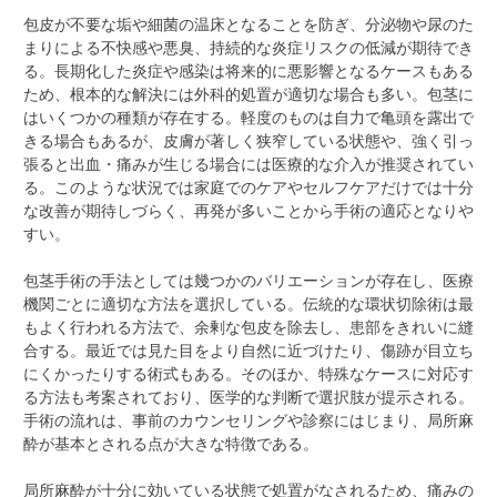
包皮が不要な垢や細菌の温床となることを防ぎ、分泌物や尿のた
まりによる不快感や悪臭、持続的な炎症リスクの低減が期待でき
る。長期化した炎症や感染は将来的に悪影響となるケースもある
ため、根本的な解決には外科的処置が適切な場合も多い。包茎に
はいくつかの種類が存在する。軽度のものは自力で亀頭を露出で
きる場合もあるが、皮膚が著しく狭窄している状態や、強く引っ
張ると出血・痛みが生じる場合には医療的な介入が推奨されてい
る。このような状況では家庭でのケアやセルフケアだけでは十分
な改善が期待しづらく、再発が多いことから手術の適応となりや
すい。
包茎手術の手法としては幾つかのバリエーションが存在し、医療
機関ごとに適切な方法を選択している。伝統的な環状切除術は最
もよく行われる方法で、余剰な包皮を除去し、患部をきれいに縫
合する。最近では見た目をより自然に近づけたり、傷跡が目立ち
にくかったりする術式もある。そのほか、特殊なケースに対応す
る方法も考案されており、医学的な判断で選択肢が提示される。
手術の流れは、事前のカウンセリングや診察にはじまり、局所麻
酔が基本とされる点が大きな特徴である。
局所麻酔が十分に効いている状態で処置がなされるため、痛みの