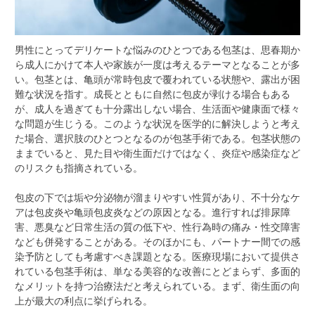
男性にとってデリケートな悩みのひとつである包茎は、思春期か
ら成人にかけて本人や家族が一度は考えるテーマとなることが多
い。
包茎とは、亀頭が常時包皮で覆われている状態や、露出が困
難な状況を指す。成長とともに自然に包皮が剥ける場合もある
が、成人を過ぎても十分露出しない場合、生活面や健康面で様々
な問題が生じうる。このような状況を医学的に解決しようと考え
た場合、選択肢のひとつとなるのが包茎手術である。包茎状態の
ままでいると、見た目や衛生面だけではなく、炎症や感染症など
のリスクも指摘されている。
包皮の下では垢や分泌物が溜まりやすい性質があり、不十分なケ
アは包皮炎や亀頭包皮炎などの原因となる。進行すれば排尿障
害、悪臭など日常生活の質の低下や、性行為時の痛み・性交障害
なども併発することがある。そのほかにも、パートナー間での感
染予防としても考慮すべき課題となる。医療現場において提供さ
れている包茎手術は、単なる美容的な改善にとどまらず、多面的
なメリットを持つ治療法だと考えられている。まず、衛生面の向
上が最大の利点に挙げられる。