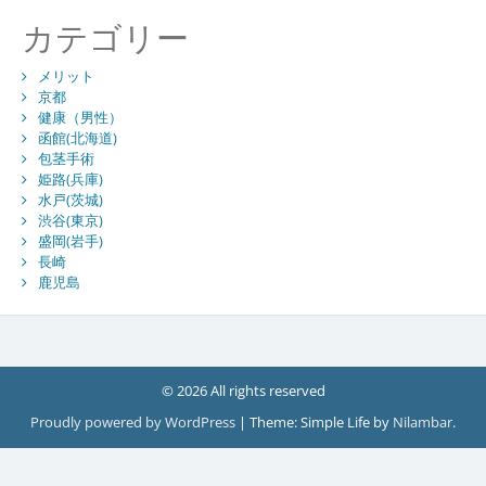
カテゴリー
メリット
京都
健康（男性）
函館(北海道)
包茎手術
姫路(兵庫)
水戸(茨城)
渋谷(東京)
盛岡(岩手)
長崎
鹿児島
© 2026 All rights reserved
Proudly powered by WordPress
|
Theme: Simple Life by
Nilambar
.