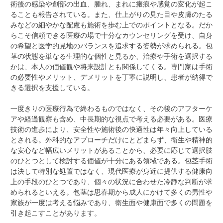
術後の感染や創部の出血、腫れ、まれに瘢痕や感覚の変化が起こ
ることも報告されている。また、仕上がりの見た目や皮膚のたる
みなどの細やかな配慮も施術を歩む上でのポイントとなる。だか
らこそ信頼できる医療の場で十分なカウンセリングを受け、自身
の希望と医学的見地のバランスを追求する姿勢が求められる。包
茎の状態を単なる生理的な個性と見るか、治療や手術を選択する
かは、本人の価値観や将来設計とも関係してくる。専門家は手術
の必要性やメリット、デメリットを丁寧に説明し、患者が納得で
きる選択を支援している。
一度きりの医療行為で終わるものではなく、その後のアフターケ
アや経過観察も含め、中長期的な視点で考える必要がある。医療
技術の進歩により、安全性や施術後の快適性は年々向上している
とされる。外科的なアプローチだけにとどまらず、衛生や精神的
な安心など幅広いメリットがあることから、必要に応じて選択肢
のひとつとして検討する価値が十分にある領域である。包茎手術
は決して特別な処置ではなく、現代医療が身近に提供する健康向
上の手段のひとつであり、個々の状況に合わせた冷静な判断が求
められるといえる。包茎は思春期から成人にかけて多くの男性や
家族が一度は考える悩みであり、衛生面や健康面で多くの問題を
引き起こすことがあります。