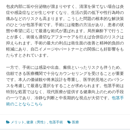
包皮内部に垢や分泌物が溜まりやすく、清潔を保てない場合は炎
症や感染症などが生じやすくなり、生活の質の低下や性行為時の
痛みなどのリスクも高まります。こうした問題の根本的な解決策
のひとつが包茎手術です。手術には複数の方法があり、患者の状
態や希望に応じて最適な術式が選ばれます。局所麻酔下で行うこ
とが多く、術後も適切なアフターケアを行えば合併症のリスクは
抑えられます。手術の最大の利点は衛生面の改善と精神的負担の
軽減にあり、自己イメージやパートナーとの関係にも好影響をも
たらすとされています。
一方で、手術には感染や出血、瘢痕といったリスクも伴うため、
信頼できる医療機関で十分なカウンセリングを受けることが重要
です。本人の価値観や将来設計を尊重し、医学的見地とのバラン
スを考慮して最適な選択をすることが求められます。包茎手術は
特別な処置ではなく、現代医療が提供する健康向上のための手段
の一つであり、冷静な判断と中長期的な視点が大切です。
包茎手
術のことならこちら
メリット
,
健康（男性）
,
包茎手術
医療