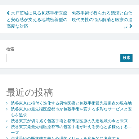
投
水戸茨城に見る包茎手術医療
包茎手術で得られる清潔と自信
と安心感が支える地域密着型の
現代男性の悩み解消と医療の進
稿
高度な対応
歩
ナ
ビ
検索
ゲ
検索
ー
シ
ョ
最近の投稿
ン
渋谷東京に根付く進化する男性医療と包茎手術最先端拠点の現在地
渋谷東京の最先端医療都市が包茎手術を変える多彩なサービスと安
心を追求
渋谷東京が切り拓く包茎手術と都市型医療の先進地域の今と未来
渋谷東京発最先端医療都市の包茎手術が叶える安心と多様化するニ
ーズ
包茎手術の医学的意義と心理的メリットを多角的に考察する