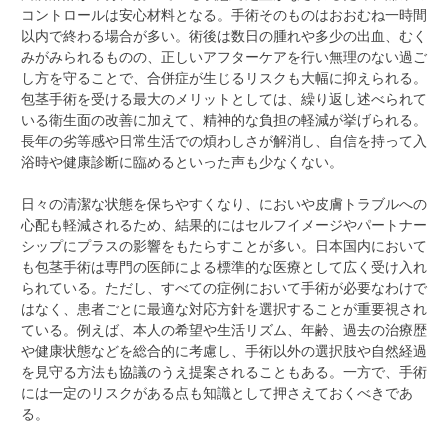
コントロールは安心材料となる。手術そのものはおおむね一時間
以内で終わる場合が多い。術後は数日の腫れや多少の出血、むく
みがみられるものの、正しいアフターケアを行い無理のない過ご
し方を守ることで、合併症が生じるリスクも大幅に抑えられる。
包茎手術を受ける最大のメリットとしては、繰り返し述べられて
いる衛生面の改善に加えて、精神的な負担の軽減が挙げられる。
長年の劣等感や日常生活での煩わしさが解消し、自信を持って入
浴時や健康診断に臨めるといった声も少なくない。
日々の清潔な状態を保ちやすくなり、においや皮膚トラブルへの
心配も軽減されるため、結果的にはセルフイメージやパートナー
シップにプラスの影響をもたらすことが多い。日本国内において
も包茎手術は専門の医師による標準的な医療として広く受け入れ
られている。ただし、すべての症例において手術が必要なわけで
はなく、患者ごとに最適な対応方針を選択することが重要視され
ている。例えば、本人の希望や生活リズム、年齢、過去の治療歴
や健康状態などを総合的に考慮し、手術以外の選択肢や自然経過
を見守る方法も協議のうえ提案されることもある。一方で、手術
には一定のリスクがある点も知識として押さえておくべきであ
る。